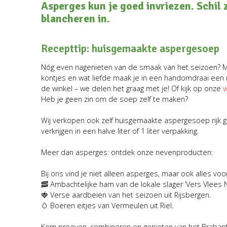
Asperges kun je goed invriezen. Schil 
blancheren in.
Recepttip: huisgemaakte aspergesoep
Nóg even nagenieten van de smaak van het seizoen? Ma
kontjes en wat liefde maak je in een handomdraai een r
de winkel – we delen het graag met je! Of kijk op onze
w
Heb je geen zin om de soep zelf te maken?
Wij verkopen ook zelf huisgemaakte aspergesoep rijk 
verkrijgen in een halve liter of 1 liter verpakking.
Meer dan asperges: ontdek onze nevenproducten:
Bij ons vind je niet alleen asperges, maar ook alles vo
🥓 Ambachtelijke ham van de lokale slager ‘Vers Vlees Na
🍓 Verse aardbeien van het seizoen uit Rijsbergen.
🥚 Boeren eitjes van Vermeulen uit Riel.
Kom proeven, combineren en genieten van het Brabant