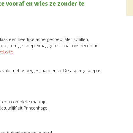
ze vooraf en vries ze zonder te
ak een heerlijke aspergesoep! Met schillen,
ijke, romige soep. Vraag gerust naar ons recept in
ebsite.
gevuld met asperges, ham en ei. De aspergesoep is
or een complete maaltijd:
tuurlijk’ uit Princenhage.
se buitenleven op je bord.