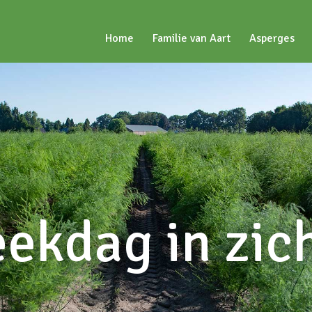
Home
Familie van Aart
Asperges
eekdag in zich