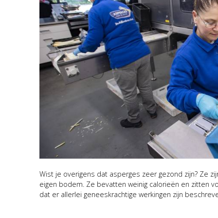
Wist je overigens dat asperges zeer gezond zijn? Ze zi
eigen bodem. Ze bevatten weinig calorieën en zitten v
dat er allerlei geneeskrachtige werkingen zijn beschre