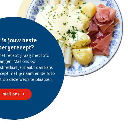
 is jouw beste
pergerecept?
het recept graag met foto
angen. Mail ons op
sbreda.nl Je maakt dan kans
ecept met je naam en de foto
t op deze website plaatsen.
mail ons