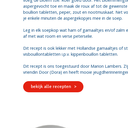
voeg de bloem toe. Roer goed door. Het bloemmengsel 
aspergevocht toe en maak de roux af tot de gewenste
boullion tabletten, peper, zout en nootmuskaat. Net 
je enkele minuten de aspergekopjes mee in de soep.
Leg in elk soepkop wat ham of garnaaltjes en/of zalm
af met wat room en verse peterselie.
Dit recept is ook lekker met Hollandse garnaaltjes of s
visbouillontabletten i.p.v. kippenbouillon tabletten.
Dit recept is ons toegestuurd door Marion Lambers. ZI
vriendin Door (Dora) en heeft mooie jeugdherinneringe
bekijk alle recepten