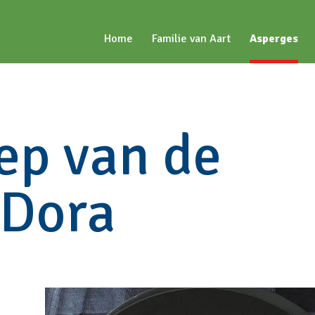
Home
Familie van Aart
Asperges
ep van de
Dora